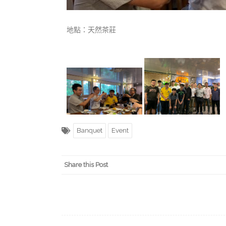
地點：天然茶莊
Banquet
Event
Share this Post