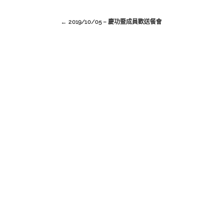
←
2019/10/05 – 慶功暨成員歡送餐會