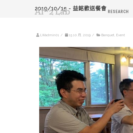
2019/10/15 - 益銘歡送餐會
AI^2 Lab
RESEARCH
LWadmin01
/
15 10 月, 2019
/
Banquet
,
Event