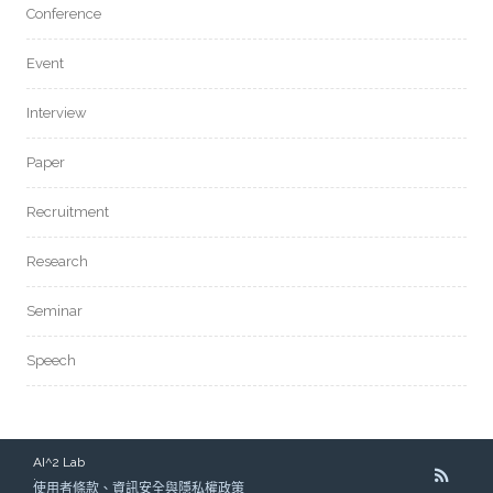
Conference
Event
Interview
Paper
Recruitment
Research
Seminar
Speech
AI^2 Lab
.
使用者條款、資訊安全與隱私權政策