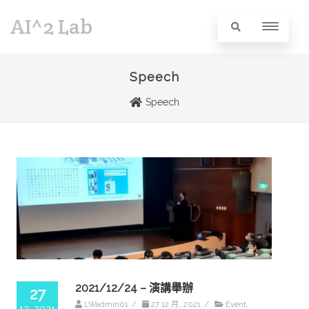
AI^2 Lab
Speech
Speech
2021/12/24 – 演講舉辦
27
LWadmin01
/
27 12 月, 2021
/
Event
,
12, 2021