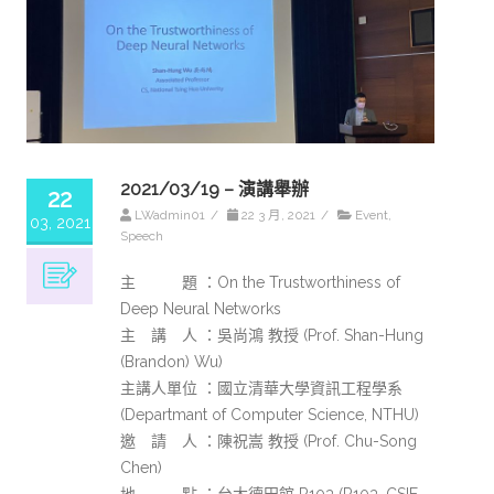
2021/03/19 – 演講舉辦
22
LWadmin01
/
22 3 月, 2021
/
Event
,
03, 2021
Speech
主 題 ：On the Trustworthiness of
Deep Neural Networks
主 講 人 ：吳尚鴻 教授 (Prof. Shan-Hung
(Brandon) Wu)
主講人單位 ：國立清華大學資訊工程學系
(Departmant of Computer Science, NTHU)
邀 請 人 ：陳祝嵩 教授 (Prof. Chu-Song
Chen)
地 點 ：台大德田館 R103 (R103, CSIE,