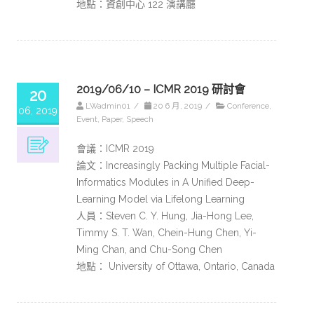
地點：資創中心 122 演講廳
2019/06/10 – ICMR 2019 研討會
20
LWadmin01
/
20 6 月, 2019
/
Conference
,
06, 2019
Event
,
Paper
,
Speech
會議：ICMR 2019
論文：Increasingly Packing Multiple Facial-
Informatics Modules in A Unified Deep-
Learning Model via Lifelong Learning
人員：Steven C. Y. Hung, Jia-Hong Lee,
Timmy S. T. Wan, Chein-Hung Chen, Yi-
Ming Chan, and Chu-Song Chen
地點： University of Ottawa, Ontario, Canada