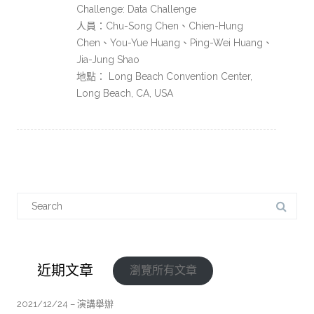
Challenge: Data Challenge
人員：Chu-Song Chen、Chien-Hung
Chen、You-Yue Huang、Ping-Wei Huang、
Jia-Jung Shao
地點： Long Beach Convention Center,
Long Beach, CA, USA
近期文章
瀏覽所有文章
2021/12/24 – 演講舉辦