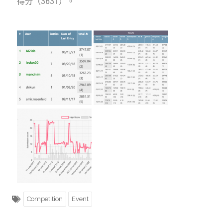
得分（3631）。
Competition
Event