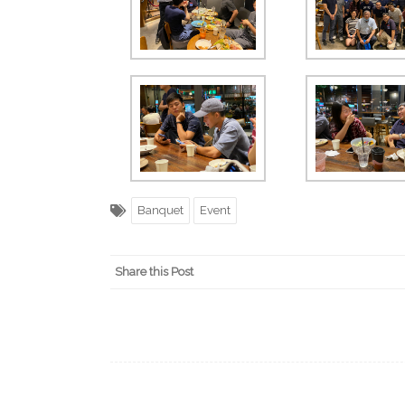
Banquet
Event
Share this Post