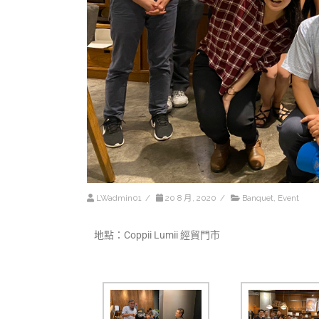
LWadmin01
/
20 8 月, 2020
/
Banquet
,
Event
地點：Coppii Lumii 經貿門市