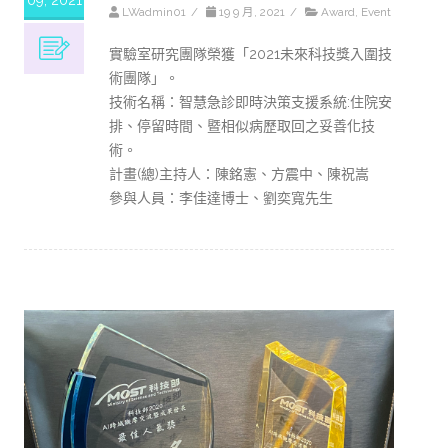
LWadmin01
/
19 9 月, 2021
/
Award
,
Event
實驗室研究團隊榮獲「2021未來科技獎入圍技
術團隊」。
技術名稱：智慧急診即時決策支援系統:住院安
排、停留時間、暨相似病歷取回之妥善化技
術。
計畫(總)主持人：陳銘憲、方震中、陳祝嵩
參與人員：李佳達博士、劉奕寬先生